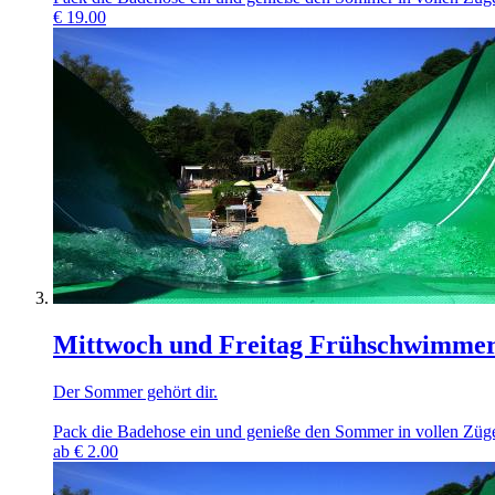
€
19.00
Mittwoch und Freitag Frühschwimmer-T
Der Sommer gehört dir.
Pack die Badehose ein und genieße den Sommer in vollen Zügen
ab
€
2.00