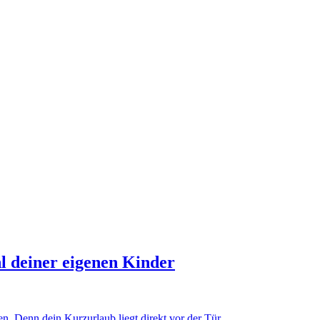
hl deiner eigenen Kinder
. Denn dein Kurzurlaub liegt direkt vor der Tür.