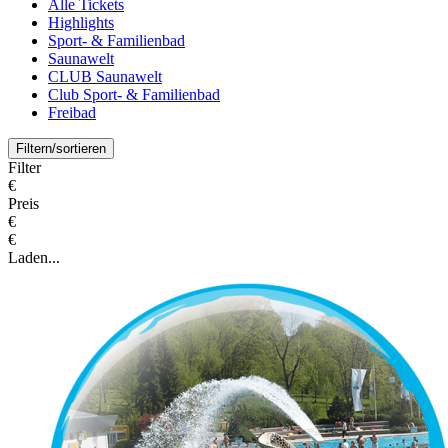
Alle Tickets
Highlights
Sport- & Familienbad
Saunawelt
CLUB Saunawelt
Club Sport- & Familienbad
Freibad
Filtern/sortieren
Filter
€
Preis
€
€
Laden...