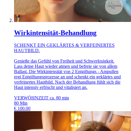
Wirkintensität-Behandlung
SCHENKT EIN GEKLÄRTES & VERFEINERTES
HAUTBILD.
Genieße das Gefühl von Freiheit und Schwerlosigkeit.
Lass deine Haut wieder atmen und befreie sie von allem
Ballast. Die Wirkintensität von 2 Entgiftungs - Ampullen
regt Entgiftungsprozesse an und schenkt ein geklärtes und
verfeinertes Hautbild. Nach der Behandlung fühlt sich die
Haut intensiv erfrischt und vitalisiert an.
VERWÖHNZEIT ca. 80 min
80
Min
€
100.00