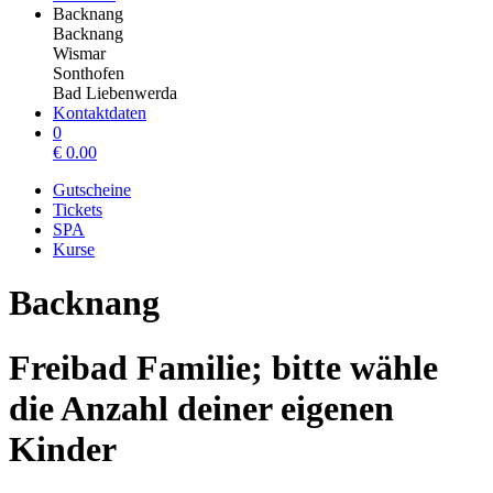
Backnang
Backnang
Wismar
Sonthofen
Bad Liebenwerda
Kontaktdaten
0
€
0.00
Gutscheine
Tickets
SPA
Kurse
Backnang
Freibad Familie; bitte wähle
die Anzahl deiner eigenen
Kinder