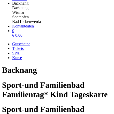
Backnang
Backnang
Wismar
Sonthofen
Bad Liebenwerda
Kontaktdaten
0
€
0.00
Gutscheine
Tickets
SPA
Kurse
Backnang
Sport-und Familienbad
Familientag* Kind Tageskarte
Sport-und Familienbad