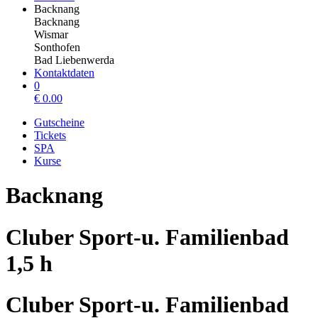
Backnang
Backnang
Wismar
Sonthofen
Bad Liebenwerda
Kontaktdaten
0
€
0.00
Gutscheine
Tickets
SPA
Kurse
Backnang
Cluber Sport-u. Familienbad
1,5 h
Cluber Sport-u. Familienbad