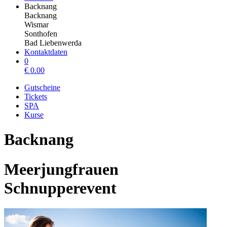
Backnang
Backnang
Wismar
Sonthofen
Bad Liebenwerda
Kontaktdaten
0
€
0.00
Gutscheine
Tickets
SPA
Kurse
Backnang
Meerjungfrauen
Schnupperevent