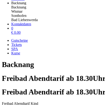
Backnang
Backnang
Wismar
Sonthofen
Bad Liebenwerda
Kontaktdaten
0
€
0.00
Gutscheine
Tickets
SPA
Kurse
Backnang
Freibad Abendtarif ab 18.30Uh
Freibad Abendtarif ab 18.30Uh
Freibad Abendtarif Kind