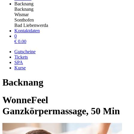
Backnang
Backnang
Wismar
Sonthofen
Bad Liebenwerda
Kontaktdaten
0
€
0.00
Gutscheine
Tickets
SPA
Kurse
Backnang
WonneFeel
Ganzkörpermassage, 50 Min