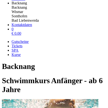
Backnang
Backnang
Wismar
Sonthofen
Bad Liebenwerda
Kontaktdaten
0
€
0.00
Gutscheine
Tickets
SPA
Kurse
Backnang
Schwimmkurs Anfänger - ab 6
Jahre