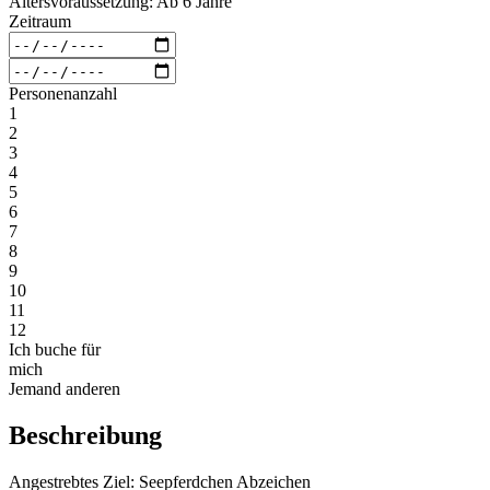
Altersvoraussetzung: Ab 6 Jahre
Zeitraum
Personenanzahl
1
2
3
4
5
6
7
8
9
10
11
12
Ich buche für
mich
Jemand anderen
Beschreibung
Angestrebtes Ziel: Seepferdchen Abzeichen